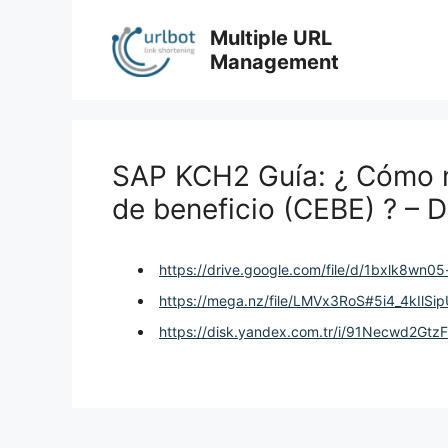
Skip
to
Multiple URL
content
Management
SAP KCH2 Guía: ¿ Cómo m
de beneficio (CEBE) ? – 
https://drive.google.com/file/d/1bxlk8w
https://mega.nz/file/LMVx3RoS#5i4_4kI
https://disk.yandex.com.tr/i/91Necwd2Gtz