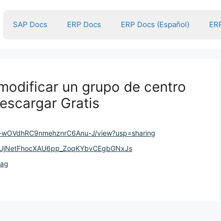
SAP Docs
ERP Docs
ERP Docs (Español)
ERP
odificar un grupo de centro
Descargar Gratis
n05-wOVdhRC9nmehznrC6Anu-J/view?usp=sharing
lSipUjNetFhocXAU6pp_ZoqKYbvCEgbGNxJs
Fag