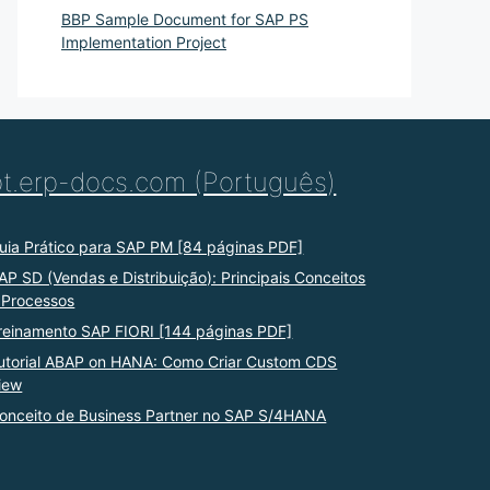
BBP Sample Document for SAP PS
Implementation Project
pt.erp-docs.com (Português)
uia Prático para SAP PM [84 páginas PDF]
AP SD (Vendas e Distribuição): Principais Conceitos
 Processos
reinamento SAP FIORI [144 páginas PDF]
utorial ABAP on HANA: Como Criar Custom CDS
iew
onceito de Business Partner no SAP S/4HANA