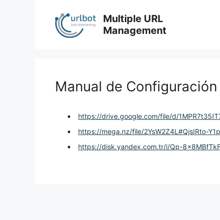
Skip
to
Multiple URL
content
Management
Manual de Configuració
https://drive.google.com/file/d/1MPR7t
https://mega.nz/file/2YsW2Z4L#QjsIRto-
https://disk.yandex.com.tr/i/Qp-8x8MBfTk