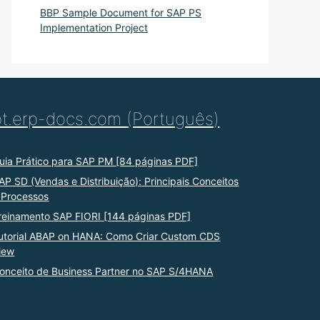
BBP Sample Document for SAP PS
Implementation Project
pt.erp-docs.com (Português)
uia Prático para SAP PM [84 páginas PDF]
AP SD (Vendas e Distribuição): Principais Conceitos
 Processos
reinamento SAP FIORI [144 páginas PDF]
utorial ABAP on HANA: Como Criar Custom CDS
iew
onceito de Business Partner no SAP S/4HANA