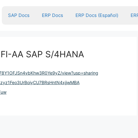
SAP Docs
ERP Docs
ERP Docs (Español)
ERP
n FI-AA SAP S/4HANA
35IT78Y1OFJSn4vbKhw3R0Ye9yZ/view?usp=sharing
Y1pzyz1Feo3UrBoiyCU7BRsHntN4xjjwMBA
Fuw