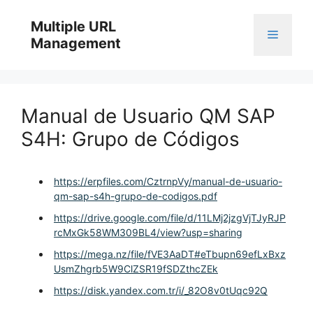
Skip
to
Multiple URL
Menu
content
Management
Manual de Usuario QM SAP
S4H: Grupo de Códigos
https://erpfiles.com/CztrnpVy/manual-de-usuario-
qm-sap-s4h-grupo-de-codigos.pdf
https://drive.google.com/file/d/11LMj2jzgVjTJyRJP
rcMxGk58WM309BL4/view?usp=sharing
https://mega.nz/file/fVE3AaDT#eTbupn69efLxBxz
UsmZhgrb5W9ClZSR19fSDZthcZEk
https://disk.yandex.com.tr/i/_82O8v0tUqc92Q