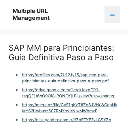
Skip
to
Multiple URL
Menu
content
Management
SAP MM para Principiantes:
Guía Definitiva Paso a Paso
https://erpfiles.com/7U12Jy15/sap-mm-para-
principiantes-guia-definitiva-paso-a-paso.pdf
https://drive.google.com/file/d/1ezpCjXI-
tsgQE1t6oO9OlG-PONCKjLBL/view?usp=sharing
https://mega.nz/file/GVF1gKzT#Zp8JVhkWGcpHk
MYS2l1wbusz507RMYbvtrNiwMWbmzE
https://disk.yandex.com.tr/i/ZbETXE2vLCSYZA