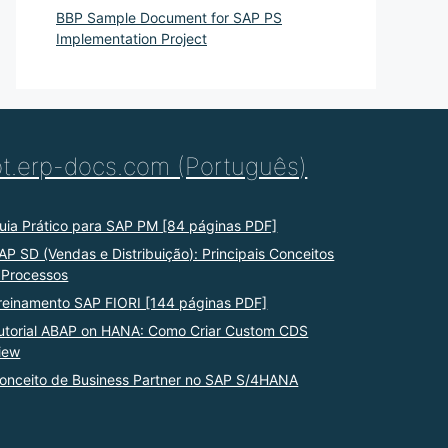
BBP Sample Document for SAP PS
Implementation Project
pt.erp-docs.com (Português)
uia Prático para SAP PM [84 páginas PDF]
AP SD (Vendas e Distribuição): Principais Conceitos
 Processos
reinamento SAP FIORI [144 páginas PDF]
utorial ABAP on HANA: Como Criar Custom CDS
iew
onceito de Business Partner no SAP S/4HANA