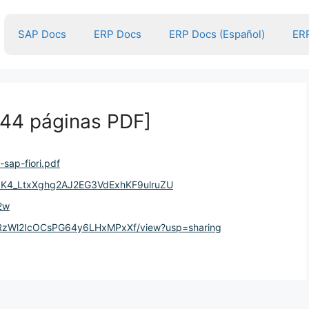
SAP Docs
ERP Docs
ERP Docs (Español)
ERP
144 páginas PDF]
sap-fiori.pdf
OzbK4_LtxXghg2AJ2EG3VdExhKF9ulruZU
2w
TzWRzWl2IcOCsPG64y6LHxMPxXf/view?usp=sharing