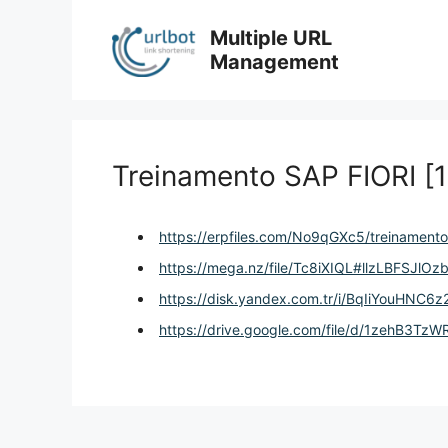
Skip
to
Multiple URL
content
Management
Treinamento SAP FIORI [
https://erpfiles.com/No9qGXc5/treinamento-
https://mega.nz/file/Tc8iXIQL#llzLBFSJl
https://disk.yandex.com.tr/i/BqIiYouHNC6z
https://drive.google.com/file/d/1zehB3