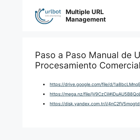
Skip
to
Multiple URL
content
Management
Paso a Paso Manual de U
Procesamiento Comercial
https://drive.google.com/file/d/1a8bcLM
https://mega.nz/file/jV9CzCiI#iDuAU5B
https://disk.yandex.com.tr/i/4nC2fV5mogt