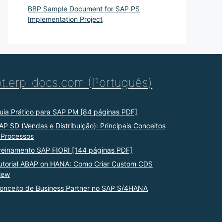
BBP Sample Document for SAP PS
Implementation Project
pt.erp-docs.com (Português)
uia Prático para SAP PM [84 páginas PDF]
AP SD (Vendas e Distribuição): Principais Conceitos
 Processos
reinamento SAP FIORI [144 páginas PDF]
utorial ABAP on HANA: Como Criar Custom CDS
iew
onceito de Business Partner no SAP S/4HANA