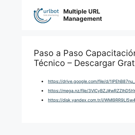
Skip
to
Multiple URL
content
Management
Paso a Paso Capacitació
Técnico – Descargar Grat
https://drive.google.com/file/d/1lPEhB87
https://mega.nz/file/3VlCyBZJ#wRZZlh
https://disk.yandex.com.tr/i/WMl9RR9Ll5w