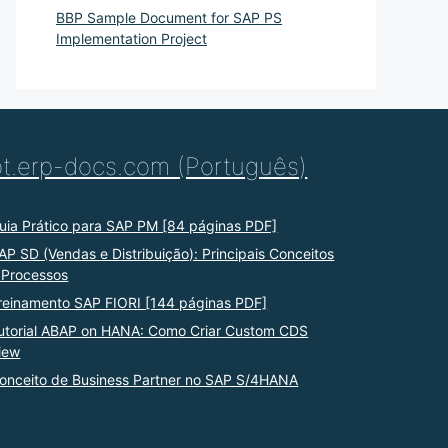
BBP Sample Document for SAP PS
Implementation Project
pt.erp-docs.com (Português)
uia Prático para SAP PM [84 páginas PDF]
AP SD (Vendas e Distribuição): Principais Conceitos
 Processos
reinamento SAP FIORI [144 páginas PDF]
utorial ABAP on HANA: Como Criar Custom CDS
iew
onceito de Business Partner no SAP S/4HANA