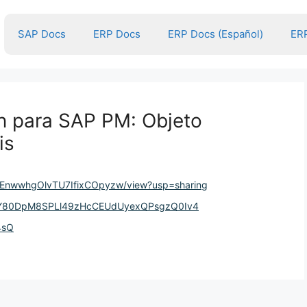
SAP Docs
ERP Docs
ERP Docs (Español)
ERP
n para SAP PM: Objeto
is
nu_EnwwhgOlvTU7IfixCOpyzw/view?usp=sharing
D5hY80DpM8SPLl49zHcCEUdUyexQPsgzQ0Iv4
4sQ