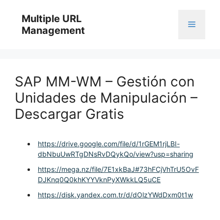
Skip
to
Multiple URL
Menu
content
Management
SAP MM-WM – Gestión con
Unidades de Manipulación –
Descargar Gratis
https://drive.google.com/file/d/1rGEM1rjLBI-
dbNbuUwRTgDNsRvDQykQo/view?usp=sharing
https://mega.nz/file/7E1xkBaJ#73hFCjVhTrU5OvF
DJKnq0Q0khKYYVknPyXWkkLQ5uCE
https://disk.yandex.com.tr/d/dOlzYWdDxm0t1w